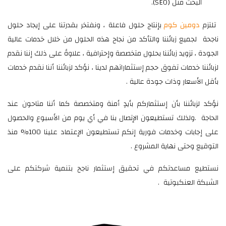
البحث مثل (SEO).
تلتزم
دومين كوم
بإنتاج حلول فاعلة ، ونفتخر بقدرتنا على إيجاد حلول
ناجحة لجميع زبائننا والتأكد من نجاح هذه الحلول من خلال خدمات عالية
الجودة ، تزويد زبائننا بحلول متخصصة وإحترافية ، علاوةً على ذلك إننا نقدم
لزبائننا خدمات تفوق حجم إستثماراتهم لدينا ، نؤكد لزبائننا أننا نقدم خدمات
بأقل الأسعار وذات جودة عالية .
نؤكد لزبائننا بأن إستثماركم بأيدٍ أمنة ومتخصصة كما أننا متاحون عند
الحاجة .ولذلك تستطيعون الإتصال بنا في أي يوم من الأسبوع والحصول
على إجابات وخدمات فورية إنكم تستطيعون الإعتماد علينا 100% منذ
التوقيع وحتى نهاية المشروع .
نستطيع مساعدتكم في تحقيق إستثمار ناجح بتنمية شركتكم على
الشبكة العنكبوتية .