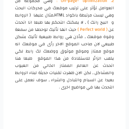
2. Off-page- optimization :
وهي مجموعة من
العوامل تؤثر على ترتيب موقعك في محركات البحث
وهي ليست مرتبطة باكواد HTML,مثال عليها ( الروابط
و البيج رانك ) , لا يمكنك التحكم بها طبعا انا اتحدث
عن
( Perfect world )
حيث انها تأتيك لوحدها من سمعة
وقوة موقعك , فأذن هي روابط طبيعية تأتيك بشكل
طبيعي لان صاحب الموقع الاخر رأى في موقعك انه
موقع ممتاز وموقع موثوق ووضعك لك رابط لكي
يذهب الزائر للاستفادة من هذا الموقع طبعا هنا
اتحدث عن العالم الممتاز الخالي من العيوب
والمشاكل , لكن الان ظهرت تقنيات حديثة لبناء الروابط
بعيدا عن السبام والتبادل والشراء , سوف نعمل على
التحدث بها في مواضيع اخرى .